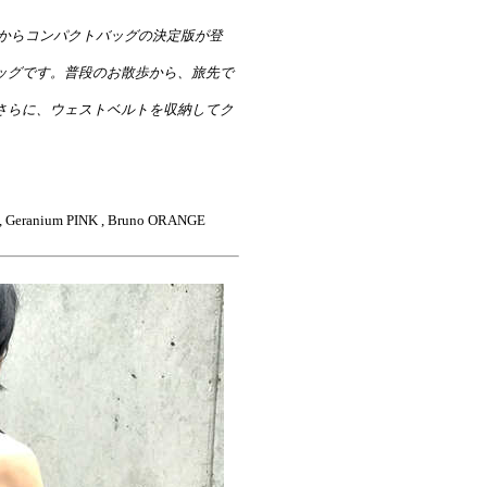
』からコンパクトバッグの決定版が登
ッグです。普段のお散歩から、旅先で
さらに、ウェストベルトを収納してク
E , Geranium PINK , Bruno ORANGE