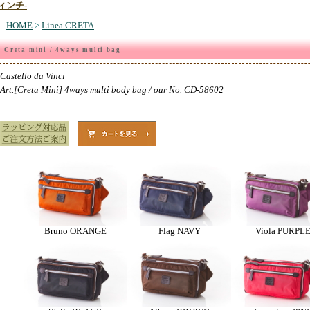
HOME
>
Linea CRETA
Creta mini / 4ways multi bag
Castello da Vinci
Art.[Creta Mini] 4ways multi body bag / our No. CD-58602
Bruno ORANGE
Flag NAVY
Viola PURPL