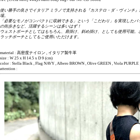
使い勝手の良さでイタリア ミラノで支持される『カステロ・ダ・ヴィンチ
場。
「必要なモノがコンパクトに収納できる」という「こだわり」を実現したバ
の街歩きなど、活躍するシーンは多いはず！
ウェストポーチとしてはもちろん、肩掛け、斜め掛け、としても使用可能。
ラッチポーチとしてもご使用いただけます。
material : 高密度ナイロン , イタリア製牛革
size : W 25 x H 14.5 x D 9 (cm)
color : Stella Black , Flag NAVY , Albero BROWN , Olive GREEN , Viola PURPL
attention :