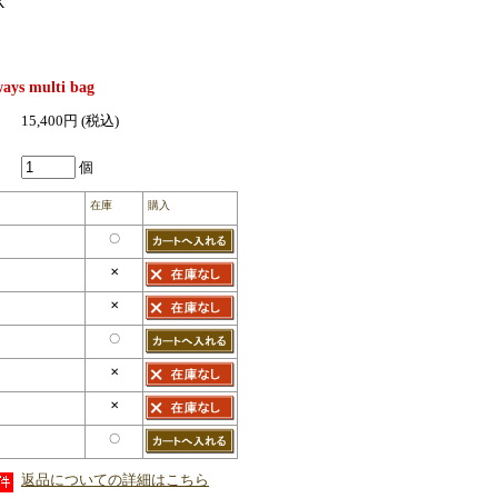
K
ways multi bag
15,400円
(税込)
個
在庫
購入
〇
✕
✕
〇
✕
✕
〇
返品についての詳細はこちら