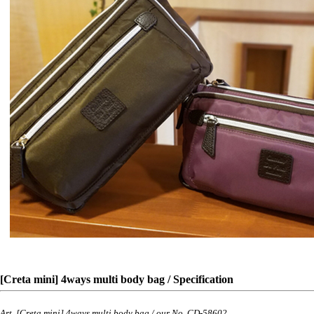
[Creta mini] 4ways multi body bag / Specification
Art. [Creta mini] 4ways multi body bag / our No. CD-58602