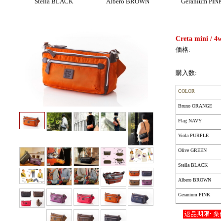
Stella BLACK
Albero BROWN
Geranium PIN
Creta mini / 4
価格:
購入数:
COLOR
Bruno ORANGE
Flag NAVY
Viola PURPLE
Olive GREEN
Stella BLACK
Albero BROWN
Geranium PINK