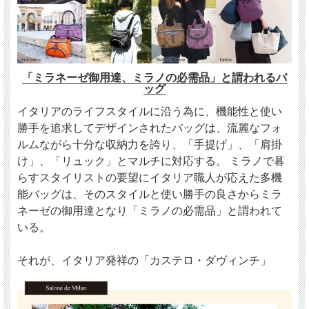
「ミラネーゼ御用達、ミラノの必需品」と謂われるバ
ッグ
イタリアのライフスタイルに沿う為に、機能性と使い
勝手を追求してデザインされたバッグは、流麗なフォ
ルムながら十分な収納力を誇り、「手提げ」、「肩掛
け」、「リュック」とマルチに対応する。 ミラノで暮
らすスタイリストの要望にイタリア職人が応えた多機
能バッグは、そのスタイルと使い勝手の良さからミラ
ネーゼの御用達となり「ミラノの必需品」と謂われて
いる。
それが、イタリア発祥の「カステロ・ダヴィンチ」