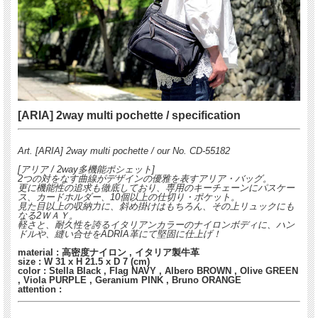
[ARIA] 2way multi pochette / specification
Art. [ARIA] 2way multi pochette / our No. CD-55182
[アリア / 2way多機能ポシェット]
2つの対をなす曲線がデザインの優雅を表すアリア・バッグ。
更に機能性の追求も徹底しており、専用のキーチェーンにパスケー
ス、カードホルダー、10個以上の仕切り・ポケット。
見た目以上の収納力に、斜め掛けはもちろん、その上リュックにも
なる2ＷＡＹ。
軽さと、耐久性を誇るイタリアンカラーのナイロンボディに、ハン
ドルや、縫い合せをADRIA革にて堅固に仕上げ！
material : 高密度ナイロン , イタリア製牛革
size : W 31 x H 21.5 x D 7 (cm)
color : Stella Black , Flag NAVY , Albero BROWN , Olive GREEN
, Viola PURPLE , Geranium PINK , Bruno ORANGE
attention :