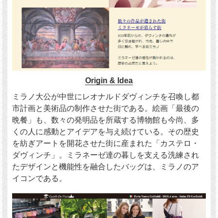
Origin & Idea
ミラノ大公が中世にレオナルドダヴィンチを召喚し都
市計画と美術品の制作させた街である。絵画「最後の
晩餐」も、数々の発明品を所蔵する博物館も今尚、多
くの人に感動とアイデアを与え続けている。その歴史
を紡ぎアートを開花させた街に産まれた「カステロ・
ダヴィンチ」。ミラネーゼ達の暮しを支える洗練され
たデザインと機能性を融合したバッグは、ミラノのア
イコンである。