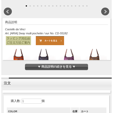
商品説明
Castello da Vinci
Art. [ARIA] 2way multi pochette / our No. CD-55182
▼ 商品説明の続きを見る ▼
Bruno ORANGE
Flag NAVY
Viola PURPLE
Olive GREEN
注文
Stella BLACK
Albero BROWN
Geranium PINK
購入数:
個
COLOR
在庫
カート