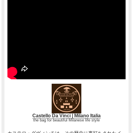
Castello Da Vinci | Milano Italia
the bag for beautiful Milanese life style