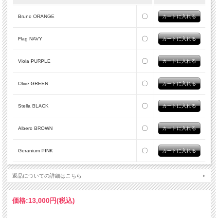
〇
Bruno ORANGE
〇
Flag NAVY
〇
Viola PURPLE
〇
Olive GREEN
〇
Stella BLACK
〇
Albero BROWN
〇
Geranium PINK
返品についての詳細はこちら
価格:
13,000円
(税込)