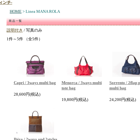
HOME
> Linea MANA ROLA
商品一覧
説明付き
/ 写真のみ
1件～5件 （全5件）
Capri / 3ways multi bag
Menorca / 3ways multi
Sorrento / 2flap 
tote bag
multi bag
28,600円
(税込)
19,800円
(税込)
24,200円
(税込)
Ibiza / 2ways and 2styles