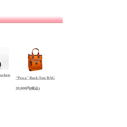
pockets
"Pesca" Ruck-Tote BAG
20,000円
(税込)