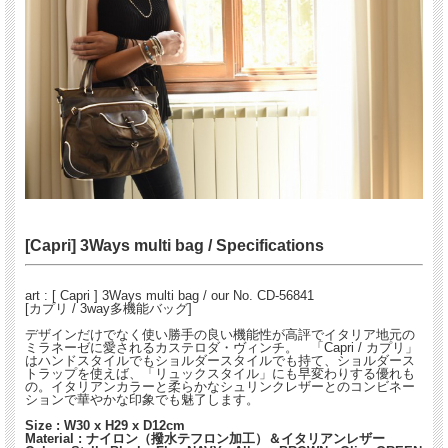
[Capri] 3Ways multi bag / Specifications
art : [ Capri ] 3Ways multi bag / our No. CD-56841
[カプリ / 3way多機能バッグ]
デザインだけでなく使い勝手の良い機能性が高評でイタリア地元の
ミラネーゼに愛されるカステロダ・ヴィンチ。 「Capri / カプリ」
はハンドスタイルでもショルダースタイルでも持て、ショルダース
トラップを使えば、「リュックスタイル」にも早変わりする優れも
の。イタリアンカラーと柔らかなシュリンクレザーとのコンビネー
ションで華やかな印象でも魅了します。
Size : W30 x H29 x D12cm
Material : ナイロン（撥水テフロン加工）＆イタリアンレザー