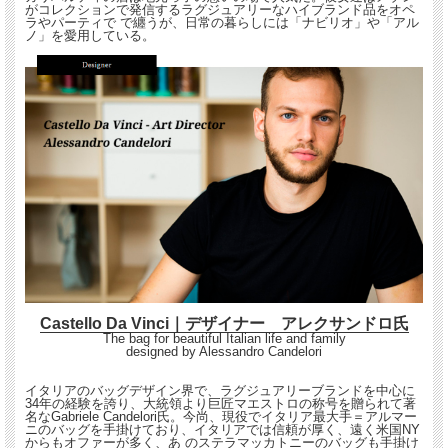
がコレクションで発信するラグジュアリーなハイブランド品をオペ
ラやパーティで で纏うが、日常の暮らしには「ナビリオ」や「アル
ノ」を愛用している。
Castello Da Vinci｜デザイナー アレクサンドロ氏
The bag for beautiful Italian life and family
designed by Alessandro Candelori
イタリアのバッグデザイン界で、ラグジュアリーブランドを中心に
34年の経験を誇り、大統領より巨匠マエストロの称号を贈られて著
名なGabriele Candelori氏。今尚、現役でイタリア最大手＝アルマー
ニのバッグを手掛けており、イタリアでは信頼が厚く、遠く米国NY
からもオファーが多く、あ のステラマッカトニーのバッグも手掛け