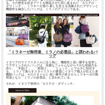
る。その歴史を紡ぎアートを開花させた街に産まれた「カステロ・
ダヴィンチ」。ミラネーゼ達の 暮しを支える洗練されたデザインと
機能性を融合したバッグは、ミラノのアイコンである。
「ミラネーゼ御用達、ミラノの必需品」と謂われるバ
ッグ
イタリアのライフスタイルに沿う為に、機能性と使い勝手を追求し
てデザインされたバッグは、流麗なフォルムながら十分な収納力を
誇り、「手提げ 」、「肩掛け」、「リュック」とマルチに対応す
る。 ミラノで暮らすスタイリストの要望にイタリア職人が応えた多
機能バッグは、そのスタイルと 使い勝手の良さからミラネーゼの御
用達となり「ミラノの必需品」と言われている。
それが、イタリア発祥の「カステロ・ダヴィンチ」