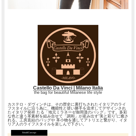
Castello Da Vinci | Milano Italia
the bag for beautiful Milanese life style
カステロ・ダヴィンチは、その歴史に裏打ちされたイタリアのライ
フスタイルに沿う為に、機能性と使い勝手を追求してデザインされ
たイタリア発祥 たる「地元ミラネーゼ御用達のバッグ」です。多彩
な色と違う革素材を組み合せて「調和」が産み出す”美と彩り”に癒さ
れる。工房直結のバッグや 革小物を通してアトリエと繋がり、イタ
リア人のライフスタイルを楽しんで下さい。