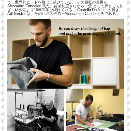
て、世界的ヒットを飛ばし続けている。 その巨匠の長男が
Alessadro Candelori 氏だ。徒弟制度さながら、父 として師として仰
ぎ、幼少期より10年間学び続けている。 Castello Da Vinci の若き
ArtDirector は、その巨匠の子弟＝Alessandro Candelori氏である 。