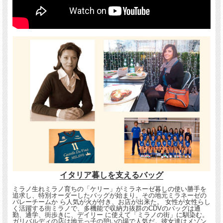
イタリア暮しを支えるバッグ
ミラノ生れミラノ育ちの「ケリー」がミラネーゼ暮しの使い勝手を
追求し、特別オーダーしたバッグが始まり。その地元ミラネーゼの
バレーチームか ら人気が火が付き、お店が出来た。 女性が女性らし
く活躍する街ミラノで、多機能で収納力抜群のCDVのバッグは通
勤、通学、街歩きに、デイリー に使えて「ミラノの街」に馴染む。
ガリバルディの店は地元っ子の憩いの場で人気だ。彼女達はメゾン