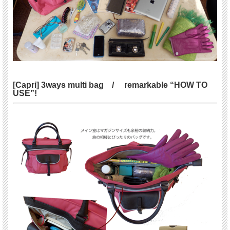
[Capri] 3ways multi bag / remarkable “HOW TO
USE”!