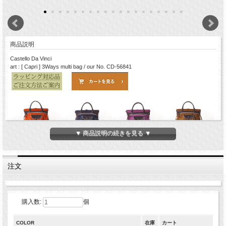
商品説明
Castello Da Vinci
art : [ Capri ] 3Ways multi bag / our No. CD-56841
▼ 商品説明の続きを見る ▼
Bruno ORANGE
Flag NAVY
Viola PURPLE
Olive GREEN
注文
Stella BLACK
Albero BROWN
Geranium PINK
購入数:
個
COLOR
在庫
カート