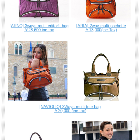
[ARNO] 3ways multi editor's bag
[ARIA] 2way multi pochette
￥28,600 inc.tax
￥13,000(inc.Tax)
[NAVIGLIO] 3Ways multi tote bag
￥20,000 (inc.tax)