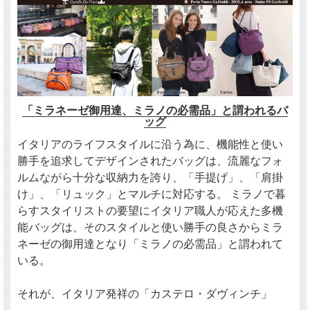
「ミラネーゼ御用達、ミラノの必需品」と謂われるバ
ッグ
イタリアのライフスタイルに沿う為に、機能性と使い
勝手を追求してデザインされたバッグは、流麗なフォ
ルムながら十分な収納力を誇り、「手提げ」、「肩掛
け」、「リュック」とマルチに対応する。 ミラノで暮
らすスタイリストの要望にイタリア職人が応えた多機
能バッグは、そのスタイルと使い勝手の良さからミラ
ネーゼの御用達となり「ミラノの必需品」と謂われて
いる。
それが、イタリア発祥の「カステロ・ダヴィンチ」