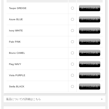
〇
Taupe GREIGE
〇
Azure BLUE
〇
Ivory WHITE
〇
Pale PINK
〇
Bruno CAMEL
〇
Flag NAVY
〇
Viola PURPLE
〇
Stella BLACK
返品についての詳細はこちら