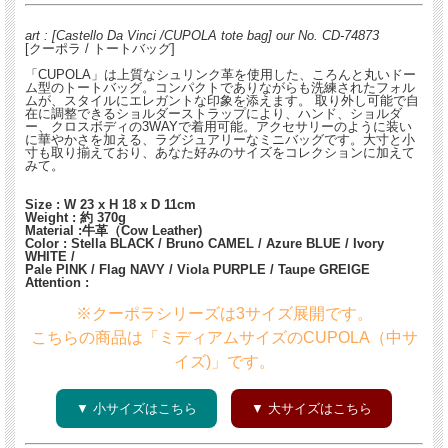
art : [Castello Da Vinci /CUPOLA tote bag] our No. CD-74873
[クーポラ / トートバッグ]
「CUPOLA」は上質なシュリンク革を使用した、ころんと丸いドー
ム型のトートバッグ。コンパクトでありながらも洗練されたフォル
ムが、スタイルにエレガントな印象を添えます。 取り外し可能で自
在に調整できるショルダーストラップにより、ハンド、ショルダ
ー、クロスボディの3WAYで着用可能。アクセサリーのように装い
に華やかさを加える、ラグジュアリーなミニバッグです。大寸と小
寸も取り揃えており、あなた好みのサイズをコレクションに加えて
みて。
Size : W 23 x H 18 x D 11cm
Weight : 約 370g
Material :牛革（Cow Leather)
Color : Stella BLACK / Bruno CAMEL / Azure BLUE / Ivory
WHITE /
Pale PINK / Flag NAVY / Viola PURPLE / Taupe GREIGE
Attention :
※クーポラシリーズは3サイズ展開です。
こちらの商品は「ミディアムサイズのCUPOLA（中サ
イズ)」です。
▼ 小サイズはこちら
▼ 大サイズはこちら