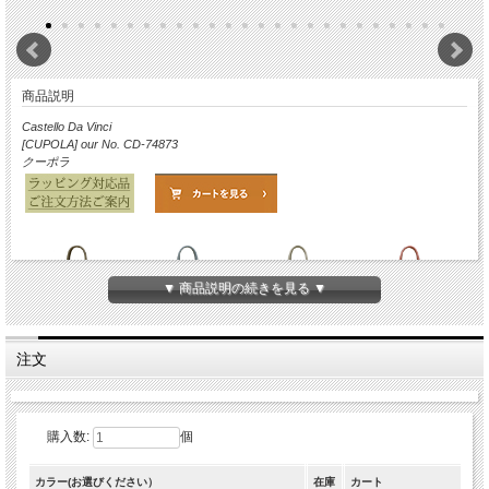
商品説明
Castello Da Vinci
[CUPOLA] our No. CD-74873
クーポラ
▼ 商品説明の続きを見る ▼
Taupe GREIGE
Azure BLUE
Ivory WHITE
Pale PINK
注文
Bruno CAMEL
Flag NAVY
Viola PURPLE
Stella BLACK
購入数:
個
カラー(お選びください）
在庫
カート