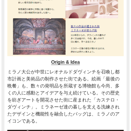
Origin & Idea
ミラノ大公が中世にレオナルドダヴィンチを召喚し都
市計画と美術品の制作させた街である。絵画「最後の
晩餐」も、数々の発明品を所蔵する博物館も今尚、多
くの人に感動とアイデアを与え続けている。その歴史
を紡ぎアートを開花させた街に産まれた「カステロ・
ダヴィンチ」。ミラネーゼ達の暮しを支える洗練され
たデザインと機能性を融合したバッグは、ミラノのア
イコンである。