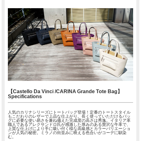
【Castello Da Vinci /CARINA Grande Tote Bag】
Specifications
人気のカリナシリーズにトートバッグ登場！定番のトートスタイル
もこだわりのレザーで上品な仕上がり。長く使っていただけるバッ
グに必要な使い易さを兼ね備えた完成度の高さは秀逸。イタリア革
職人であるアレクサンドロ氏が感激した厚みのある贅沢な牛革で、
上質な仕上げにより手に吸い付く様な高級感とカラーバリエーショ
ンが人気の秘密。ミラノの街並みに映える色合いがコーデに馴染
む。