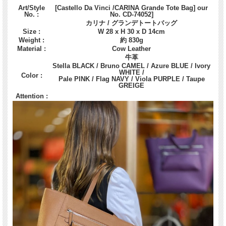
Art/Style
[Castello Da Vinci /CARINA Grande Tote Bag] our
No. :
No. CD-74052]
カリナ / グランデトートバッグ
Size :
W 28 x H 30 x D 14cm
Weight :
約 830g
Material :
Cow Leather
牛革
Stella BLACK / Bruno CAMEL / Azure BLUE / Ivory
WHITE /
Color :
Pale PINK / Flag NAVY / Viola PURPLE / Taupe
GREIGE
Attention :