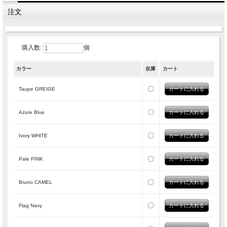
注文
Taupe GREIGE
Azure BLUE
Ivory WHITE
Pale PINK
購入数:
個
カラー
在庫
カート
Bruno CAMEL
Flag NAVY
Viola PURPLE
Stella BLACK
〇
Taupe GREIGE
〇
Azure Blue
〇
Ivory WHITE
〇
Pale PINK
〇
Bruno CAMEL
〇
Flag Navy