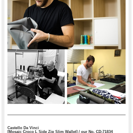
Castello Da Vinci
[Mosaic Croco L Side Zip Slim Wallet] / our No. CD-71834