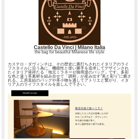
Castello Da Vinci | Milano Italia
the bag for beautiful Milanese life style
カステロ・ダヴィンチは、その歴史に裏打ちされたイタリアのライ
フスタイルに沿う為に、機能性と使い勝手を追求してデザインされ
たイタリア発祥たる「地元ミラネーゼ御用達のバッグ」です。多彩
な色と違う革素材を組み合せて「調和」が産み出す”美と彩り”に癒さ
れる。工房直結のバッグや革小物を通してアトリエと繋がり、イタ
リア人のライフスタイルを楽しんで下さい。