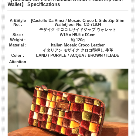
Wallet】 Specifications
Art/Style
[Castello Da Vinci / Mosaic Croco L Side Zip Slim
No. :
Wallet] our No. CD-71834
モザイク クロコ Lサイドジップ ウォレット
Size :
W19 x H9.5 x D1cm
Weight :
約 120g
Material :
Italian Mosaic Croco Leather
イタリアン モザイク クロコ型押し 牛革
Color :
LAND / PURPLE / ACQUA / BROWN / ILIADE
Attention
: