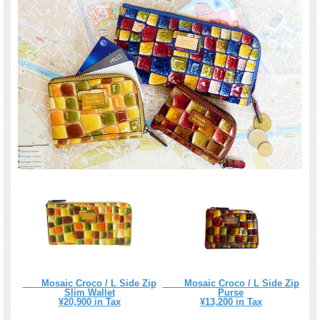
Mosaic Croco / L Side Zip
Mosaic Croco / L Side Zip
Slim Wallet
Purse
¥20,900 in Tax
¥13,200 in Tax