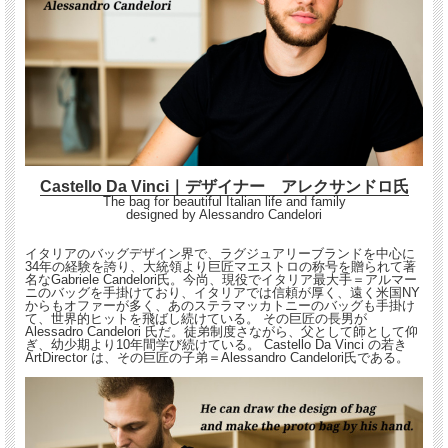
Castello Da Vinci｜デザイナー アレクサンドロ氏
The bag for beautiful Italian life and family
designed by Alessandro Candelori
イタリアのバッグデザイン界で、ラグジュアリーブランドを中心に
34年の経験を誇り、大統領より巨匠マエストロの称号を贈られて著
名なGabriele Candelori氏。今尚、現役でイタリア最大手＝アルマー
ニのバッグを手掛けており、イタリアでは信頼が厚く、遠く米国NY
からもオファーが多く、あのステラマッカトニーのバッグも手掛け
て、世界的ヒットを飛ばし続けている。 その巨匠の長男が
Alessadro Candelori 氏だ。徒弟制度さながら、父として師として仰
ぎ、幼少期より10年間学び続けている。 Castello Da Vinci の若き
ArtDirector は、その巨匠の子弟＝Alessandro Candelori氏である。