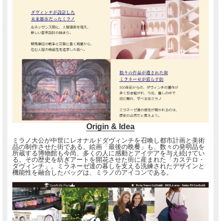
Origin & Idea
ミラノ大公が中世にレオナルドダヴィンチを召喚し都市計画と美術
品の制作させた街である。絵画「最後の晩餐」も、数々の発明品を
所蔵する博物館も今尚、多くの人に感動とアイデアを与え続けてい
る。その歴史を紡ぎアートを開花させた街に産まれた「カステロ・
ダヴィンチ」。ミラネーゼ達の暮しを支える洗練されたデザインと
機能性を融合したバッグは、ミラノのアイコンである。