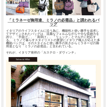
「ミラネーゼ御用達、ミラノの必需品」と謂われるバ
ッグ
イタリアのライフスタイルに沿う為に、機能性と使い勝手を追求し
てデザインされたバッグは、流麗なフォルムながら十分な収納力を
誇り、「手提げ」、「肩掛け」、「リュック」とマルチに対応す
る。 ミラノで暮らすスタイリストの要望にイタリア職人が応えた多
機能バッグは、そのスタイルと使い勝手の良さからミラネーゼの御
用達となり「ミラノの必需品」と言われている。
それが、イタリア発祥の「カステロ・ダヴィンチ」