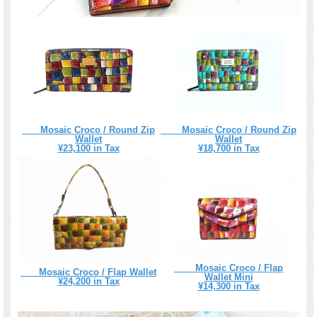
Mosaic Croco / Round Zip
Mosaic Croco / Round Zip
Wallet
Wallet
¥23,100 in Tax
¥18,700 in Tax
Mosaic Croco / Flap
Mosaic Croco / Flap Wallet
Wallet Mini
¥24,200 in Tax
¥14,300 in Tax