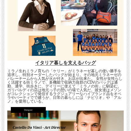
イタリア暮しを支えるバッグ
ミラノ生れミラノ育ちの「ケリー」がミラネーゼ暮しの使い勝手を
追求し、特別オーダーしたバッグが始まり。その地元ミラネーゼの
バレーチームから人気が火が付き、お店が出来た。 女性が女性らし
く活躍する街ミラノで、多機能で収納力抜群のCDVのバッグは通
勤、通学、街歩きに、デイリーに使えて「ミラノの街」に馴染む。
ガリバルディの店は地元っ子の憩いの場で人気だ。彼女達はメゾン
がコレクションで発信するラグジュアリーなハイブランド品をオペ
ラやパーティでで纏うが、日常の暮らしには「ナビリオ」や「アル
ノ」を愛用している。