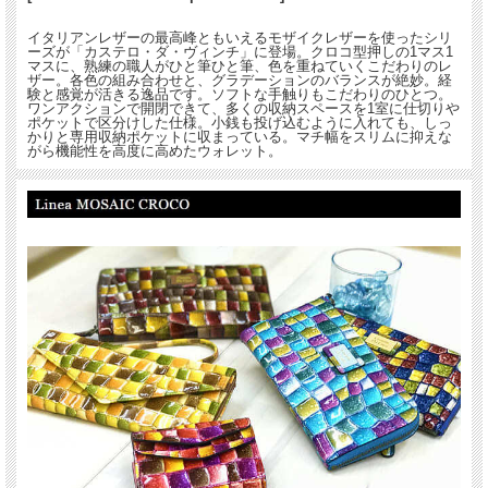
イタリアンレザーの最高峰ともいえるモザイクレザーを使ったシリ
ーズが「カステロ・ダ・ヴィンチ」に登場。クロコ型押しの1マス1
マスに、熟練の職人がひと筆ひと筆、色を重ねていくこだわりのレ
ザー。各色の組み合わせと、グラデーションのバランスが絶妙。経
験と感覚が活きる逸品です。ソフトな手触りもこだわりのひとつ。
ワンアクションで開閉できて、多くの収納スペースを1室に仕切りや
ポケットで区分けした仕様。小銭も投げ込むように入れても、しっ
かりと専用収納ポケットに収まっている。マチ幅をスリムに抑えな
がら機能性を高度に高めたウォレット。